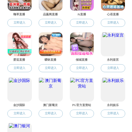
检测中心
展览展讯
艺术展览
师生作品
党群工作
党建工作
工会活动
年会专题
师资概况
宝石系
首饰系
教学实验中心
偷拍外流
>
教学单位
>
师资概况
偷拍外流 现有在岗正式职工48人，其中专业教师38人，党
政管理人员8人，实验技术人员2人。专业教师中博士生导师6
人，教授（研究员）13人，副教授17人，获博士学位25人。获得
各类相关专业证书的教师38人，占专业教师的100%。
偷拍外流
偷拍外流
职教中心
检测中心